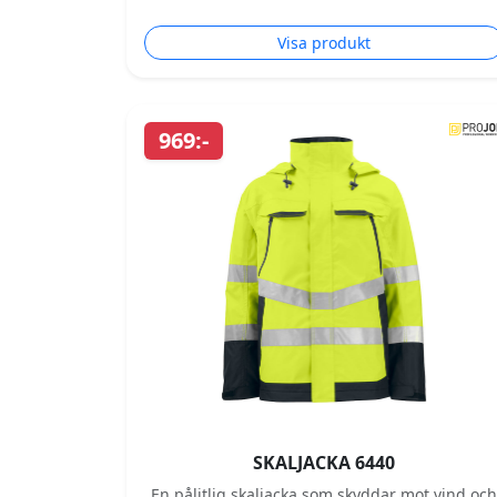
Visa produkt
969:-
SKALJACKA 6440
En pålitlig skaljacka som skyddar mot vind och