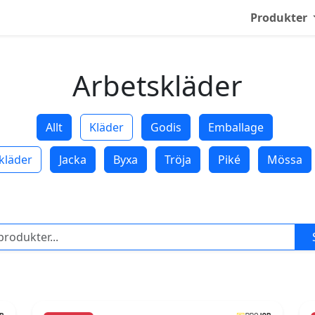
Produkter
Arbetskläder
Allt
Kläder
Godis
Emballage
kläder
Jacka
Byxa
Tröja
Piké
Mössa