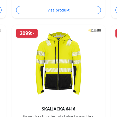
Visa produkt
2099:-
SKALJACKA 6416
En vind- och vattentät skaljacka med hög