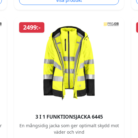
Visa produkt
2499:-
3 I 1 FUNKTIONSJACKA 6445
r
En mångsidig jacka som ger optimalt skydd mot
väder och vind