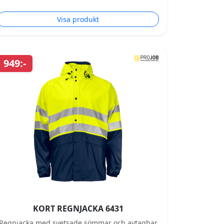
Visa produkt
949:-
KORT REGNJACKA 6431
Regnjacka med svetsade sömmar och avtagbar