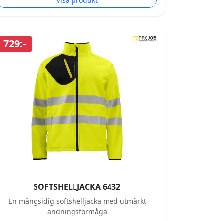
Visa produkt
729:-
SOFTSHELLJACKA 6432
En mångsidig softshelljacka med utmärkt
andningsförmåga