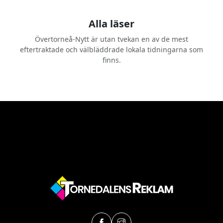
Alla läser
Övertorneå-Nytt är utan tvekan en av de mest
eftertraktade och välbläddrade lokala tidningarna som
finns.