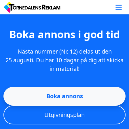
Boka annons i god tid
Nästa nummer (
Nr. 12
) delas ut den
25 augusti. Du har
10 dagar
på dig att skicka
in material!
Boka annons
Utgivningsplan