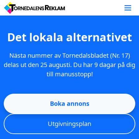
Det lokala alternativet
Nästa nummer av Tornedalsbladet (
Nr. 17
)
delas ut den 25 augusti. Du har
9 dagar
på dig
till manusstopp!
Boka annons
Utgivningsplan