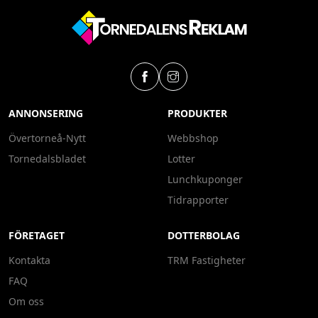
ANNONSERING
PRODUKTER
Övertorneå-Nytt
Webbshop
Tornedalsbladet
Lotter
Lunchkuponger
Tidrapporter
FÖRETAGET
DOTTERBOLAG
Kontakta
TRM Fastigheter
FAQ
Om oss