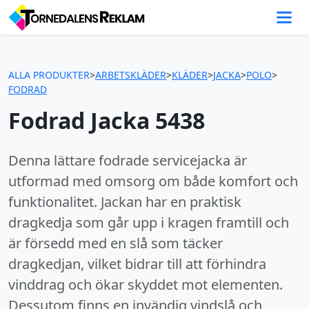
ALLA PRODUKTER
>
ARBETSKLÄDER
>
KLÄDER
>
JACKA
>
POLO
>
FODRAD
Fodrad Jacka 5438
Denna lättare fodrade servicejacka är
utformad med omsorg om både komfort och
funktionalitet. Jackan har en praktisk
dragkedja som går upp i kragen framtill och
är försedd med en slå som täcker
dragkedjan, vilket bidrar till att förhindra
vinddrag och ökar skyddet mot elementen.
Dessutom finns en invändig vindslå och