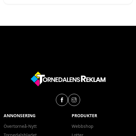
ANNONSERING
PRODUKTER
Övertorneå-Nytt
Webbshop
Tornedalsbladet
Lotter