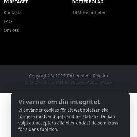
FÖRETAGET
DOTTERBOLAG
Kontakta
TRM Fastigheter
FAQ
Om oss
Copyright ©
2026
Tornedalens Reklam
5EE0EFD2-D3D4-419B-8B72-85A8ECF8AE2A
Vi värnar om din integritet
Vi använder cookies för att webbplatsen ska
fungera (nödvändiga) samt för statistik. Du kan
välja att acceptera alla eller endast de som krävs
för sidans funktion.