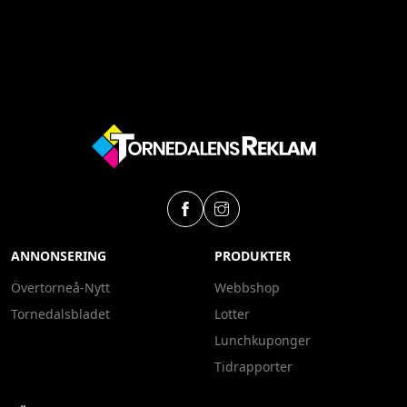
ANNONSERING
PRODUKTER
Övertorneå-Nytt
Webbshop
Tornedalsbladet
Lotter
Lunchkuponger
Tidrapporter