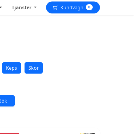
Tjänster
Kundvagn
0
Keps
Skor
Sök