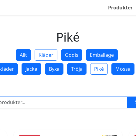
Produkter
Piké
Allt
Kläder
Godis
Emballage
kläder
Jacka
Byxa
Tröja
Piké
Mössa