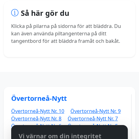
Så här gör du
Klicka på pilarna på sidorna för att bläddra. Du
kan även använda piltangenterna på ditt
tangentbord för att bläddra framåt och bakåt.
Övertorneå-Nytt
Övertorneå-Nytt Nr. 10
Övertorneå-Nytt Nr. 9
Övertorneå-Nytt Nr. 8
Övertorneå-Nytt Nr. 7
Övertorneå-Nytt Nr. 6
Övertorneå-Nytt Nr. 5
Övertorneå-Nytt Nr. 4
Övertorneå-Nytt Nr. 3
Vi värnar om din integritet