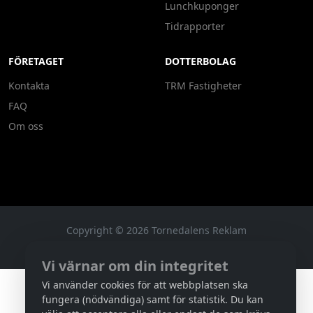
Lunchkuponger
Tidrapporter
FÖRETAGET
DOTTERBOLAG
Kontakta
TRM Fastigheter
FAQ
Om oss
Copyright ©
2026
Tornedalens Reklam
D72C9E55-3595-4687-B333-BDC4AE35FC22
Vi värnar om din integritet
Vi använder cookies för att webbplatsen ska
fungera (nödvändiga) samt för statistik. Du kan