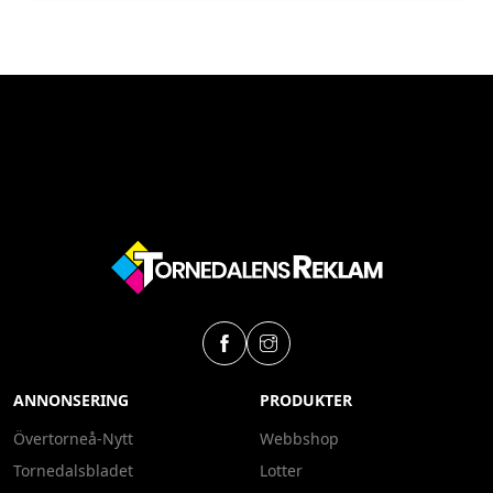
ANNONSERING
PRODUKTER
Övertorneå-Nytt
Webbshop
Tornedalsbladet
Lotter