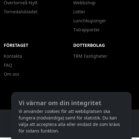
Övertorneå-Nytt
Webbshop
Tornedalsbladet
Lotter
Lunchkuponger
Tidrapporter
FÖRETAGET
DOTTERBOLAG
Kontakta
TRM Fastigheter
FAQ
Om oss
Vi värnar om din integritet
Vi använder cookies för att webbplatsen ska
fungera (nödvändiga) samt för statistik. Du kan
Copyright ©
2026
Tornedalens Reklam
välja att acceptera alla eller endast de som krävs
7DB1FDAC-4776-49BD-8581-3C48313E9293
för sidans funktion.