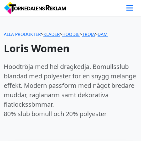
ALLA PRODUKTER
>
KLÄDER
>
HOODIE
>
TRÖJA
>
DAM
Loris Women
Hoodtröja med hel dragkedja. Bomullsslub
blandad med polyester för en snygg melange
effekt. Modern passform med något bredare
muddar, raglanärm samt dekorativa
flatlockssömmar.
80% slub bomull och 20% polyester