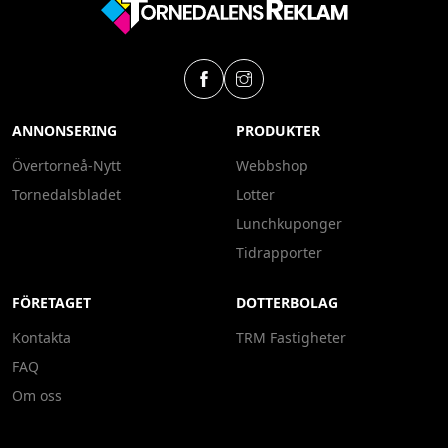
ANNONSERING
PRODUKTER
Övertorneå-Nytt
Webbshop
Tornedalsbladet
Lotter
Lunchkuponger
Tidrapporter
FÖRETAGET
DOTTERBOLAG
Kontakta
TRM Fastigheter
FAQ
Om oss