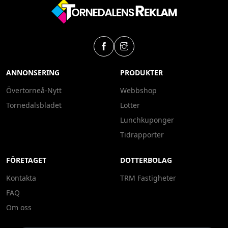
ANNONSERING
PRODUKTER
Övertorneå-Nytt
Webbshop
Tornedalsbladet
Lotter
Lunchkuponger
Tidrapporter
FÖRETAGET
DOTTERBOLAG
Kontakta
TRM Fastigheter
FAQ
Om oss