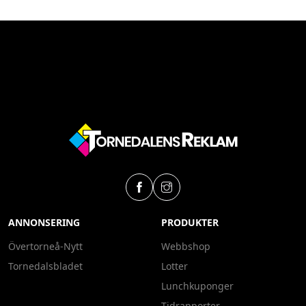
ANNONSERING
PRODUKTER
Övertorneå-Nytt
Webbshop
Tornedalsbladet
Lotter
Lunchkuponger
Tidrapporter