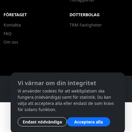
FÖRETAGET
DOTTERBOLAG
Kontakta
TRM Fastigheter
FAQ
Om oss
Vi värnar om din integritet
Copyright ©
2026
Tornedalens Reklam
Vi använder cookies för att webbplatsen ska
EFD5393F-6F53-4459-AABF-E9BC2AA88290
fungera (nödvändiga) samt för statistik. Du kan
välja att acceptera alla eller endast de som krävs
för sidans funktion.
Endast nödvändiga
Acceptera alla