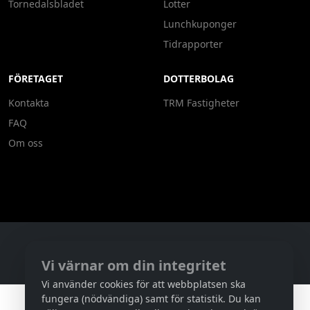
Tornedalsbladet
Lotter
Lunchkuponger
Tidrapporter
FÖRETAGET
DOTTERBOLAG
Kontakta
TRM Fastigheter
FAQ
Om oss
Copyright ©
2026
Tornedalens Reklam
428A75CF-52BC-4BBB-8D99-C3D385B9C2C7
Vi värnar om din integritet
Vi använder cookies för att webbplatsen ska
fungera (nödvändiga) samt för statistik. Du kan